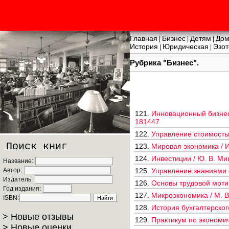
Главная
Бизнес
Детям
Дом
|
|
|
История
Юридическая
Эзот
|
|
Рубрика "Бизнес".
121.
Инновационный бизнес.
181447
122.
Управление стоимостью
Поиск книг
123.
Мировая экономика / И.
124.
Инвестиции / Ю. В. Ми
Название:
Автор:
125.
Управление знаниями о
Издатель:
126.
Основы трудовой мотив
Год издания:
127.
Микроэкономика / М. В
ISBN:
128.
История бухгалтерского
> Новые отзывы
129.
Практикум по экономи
> Новые оценки