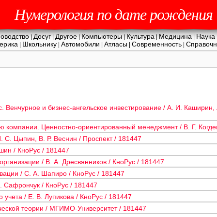
Нумерология по дате рождения
оводство
Досуг
Другое
Компьютеры
Культура
Медицина
Наука
|
|
|
|
|
|
ерика
Школьнику
Автомобили
Атласы
Современность
Справочн
|
|
|
|
|
 Венчурное и бизнес-ангельское инвестирование / А. И. Каширин, 
 компании. Ценностно-ориентированный менеджмент / В. Г. Когден
 С. Цыпин, В. Р. Веснин / Проспект / 181447
шин / КноРус / 181447
рганизации / В. А. Дресвянников / КноРус / 181447
ации / С. А. Шапиро / КноРус / 181447
. Сафрончук / КноРус / 181447
 учета / Е. В. Лупикова / КноРус / 181447
ческой теории / МГИМО-Университет / 181447