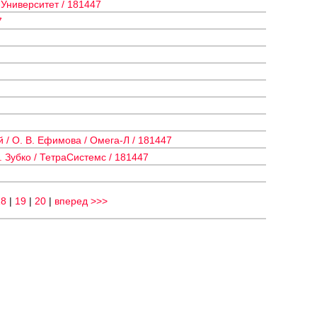
-Университет / 181447
7
/ О. В. Ефимова / Омега-Л / 181447
. Зубко / ТетраСистемс / 181447
18
|
19
|
20
|
вперед >>>