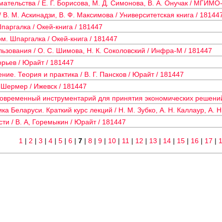
ательства / Е. Г. Борисова, М. Д. Симонова, В. А. Онучак / МГИМО
 В. М. Аскинадзи, В. Ф. Максимова / Университетская книга / 18144
паргалка / Окей-книга / 181447
. Шпаргалка / Окей-книга / 181447
зования / О. С. Шимова, Н. К. Соколовский / Инфра-М / 181447
орьев / Юрайт / 181447
ие. Теория и практика / В. Г. Пансков / Юрайт / 181447
 Шермер / Ижевск / 181447
овременный инструментарий для принятия экономических решений 
 Беларуси. Краткий курс лекций / Н. М. Зубко, А. Н. Каллаур, А. Н
и / В. А, Горемыкин / Юрайт / 181447
1
|
2
|
3
|
4
|
5
|
6
|
7
|
8
|
9
|
10
|
11
|
12
|
13
|
14
|
15
|
16
|
17
|