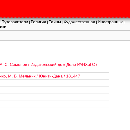
Путеводители
Религия
Тайны
Художественная
Иностранные
|
|
|
|
|
|
ики
А. С. Семенов / Издательский дом Дело РАНХиГС /
ко, М. В. Мельник / Юнити-Дана / 181447