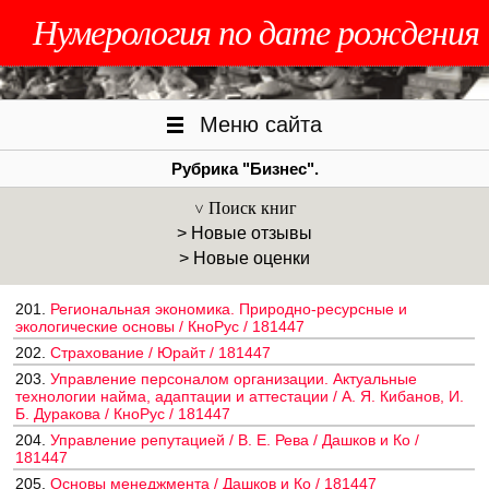
Нумерология по дате рождения
Меню сайта
Рубрика "Бизнес".
Поиск книг
> Новые отзывы
> Новые оценки
201.
Региональная экономика. Природно-ресурсные и
экологические основы / КноРус / 181447
202.
Страхование / Юрайт / 181447
203.
Управление персоналом организации. Актуальные
технологии найма, адаптации и аттестации / А. Я. Кибанов, И.
Б. Дуракова / КноРус / 181447
204.
Управление репутацией / В. Е. Рева / Дашков и Ко /
181447
205.
Основы менеджмента / Дашков и Ко / 181447