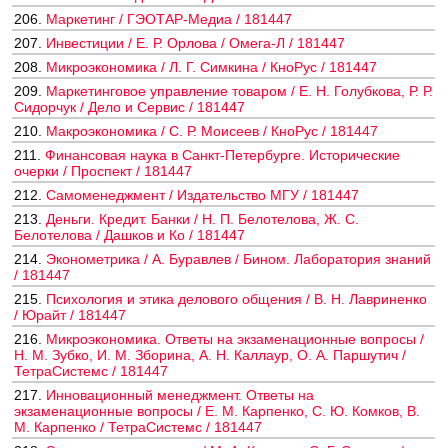
206.
Маркетинг / ГЭОТАР-Медиа / 181447
207.
Инвестиции / Е. Р. Орлова / Омега-Л / 181447
208.
Микроэкономика / Л. Г. Симкина / КноРус / 181447
209.
Маркетинговое управление товаром / Е. Н. Голубкова, Р. Р.
Сидорчук / Дело и Сервис / 181447
210.
Макроэкономика / С. Р. Моисеев / КноРус / 181447
211.
Финансовая наука в Санкт-Петербурге. Исторические
очерки / Проспект / 181447
212.
Самоменеджмент / Издательство МГУ / 181447
213.
Деньги. Кредит. Банки / Н. П. Белотелова, Ж. С.
Белотелова / Дашков и Ко / 181447
214.
Эконометрика / А. Буравлев / Бином. Лаборатория знаний
/ 181447
215.
Психология и этика делового общения / В. Н. Лавриненко
/ Юрайт / 181447
216.
Микроэкономика. Ответы на экзаменационные вопросы /
Н. М. Зубко, И. М. Зборина, А. Н. Каллаур, О. А. Паршутич /
ТетраСистемс / 181447
217.
Инновационный менеджмент. Ответы на
экзаменационные вопросы / Е. М. Карпенко, С. Ю. Комков, В.
М. Карпенко / ТетраСистемс / 181447