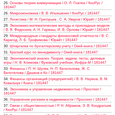
25.
Основы теории коммуникации / О. Л. Гнатюк / КноРус /
181447
26.
Микроэкономика / В. В. Ильяшенко / КноРус / 181447
27.
Логистика / М. Н. Григорьев , С. А. Уваров / Юрайт / 181447
28.
Экономико-математические методы и прикладные модели
/ В. В. Федосеев, А. Н. Гармаш, И. В. Орлова / Юрайт / 181447
29.
Международные стандарты финансовой отчетности / В. С.
Карагод, Л. Б. Трофимова / Юрайт / 181447
30.
Шпаргалка по бухгалтерскому учету / Окей-книга / 181447
31.
Краткий курс по менеджменту / Окей-книга / 181447
32.
Экономический анализ. Теория, задачи, тесты, деловые
игры / Н. В. Климова / Вузовский учебник, Инфра-М / 181447
33.
Финансы / П. Н. Шуляк, Н. П. Белотелова, Ж. С.
Белотелова / Дашков и Ко / 181447
34.
Финансы организаций (предприятий) / В. В. Наумов, В. М.
Ковальчук / Книга / 181447
35.
Экономика и управление недвижимостью / Проспект /
181447
36.
Управление рисками в недвижимости / Проспект / 181447
37.
Связи с общественностью / Р. Н. Абрамов, Э. В. Кондратьев
/ КноРус / 181447