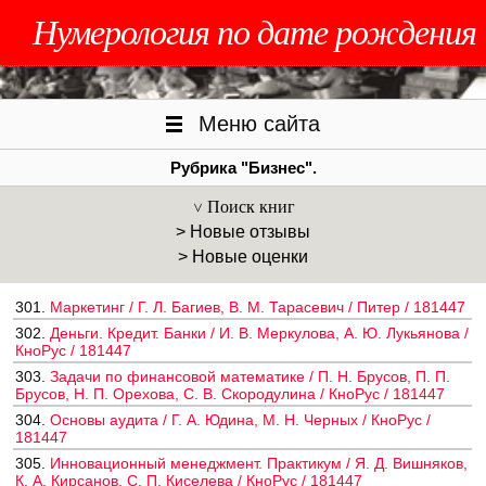
Нумерология по дате рождения
Меню сайта
Рубрика "Бизнес".
Поиск книг
> Новые отзывы
> Новые оценки
301.
Маркетинг / Г. Л. Багиев, В. М. Тарасевич / Питер / 181447
302.
Деньги. Кредит. Банки / И. В. Меркулова, А. Ю. Лукьянова /
КноРус / 181447
303.
Задачи по финансовой математике / П. Н. Брусов, П. П.
Брусов, Н. П. Орехова, С. В. Скородулина / КноРус / 181447
304.
Основы аудита / Г. А. Юдина, М. Н. Черных / КноРус /
181447
305.
Инновационный менеджмент. Практикум / Я. Д. Вишняков,
К. А. Кирсанов, С. П. Киселева / КноРус / 181447