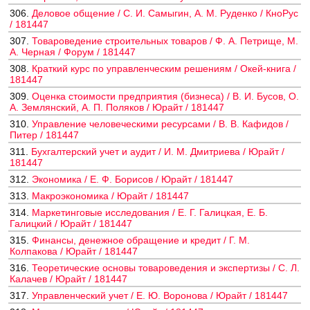
306.
Деловое общение / С. И. Самыгин, А. М. Руденко / КноРус
/ 181447
307.
Товароведение строительных товаров / Ф. А. Петрище, М.
А. Черная / Форум / 181447
308.
Краткий курс по управленческим решениям / Окей-книга /
181447
309.
Оценка стоимости предприятия (бизнеса) / В. И. Бусов, О.
А. Землянский, А. П. Поляков / Юрайт / 181447
310.
Управление человеческими ресурсами / В. В. Кафидов /
Питер / 181447
311.
Бухгалтерский учет и аудит / И. М. Дмитриева / Юрайт /
181447
312.
Экономика / Е. Ф. Борисов / Юрайт / 181447
313.
Макроэкономика / Юрайт / 181447
314.
Маркетинговые исследования / Е. Г. Галицкая, Е. Б.
Галицкий / Юрайт / 181447
315.
Финансы, денежное обращение и кредит / Г. М.
Колпакова / Юрайт / 181447
316.
Теоретические основы товароведения и экспертизы / С. Л.
Калачев / Юрайт / 181447
317.
Управленческий учет / Е. Ю. Воронова / Юрайт / 181447