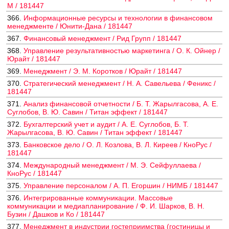
М / 181447
366.
Информационные ресурсы и технологии в финансовом
менеджменте / Юнити-Дана / 181447
367.
Финансовый менеджмент / Рид Групп / 181447
368.
Управление результативностью маркетинга / О. К. Ойнер /
Юрайт / 181447
369.
Менеджмент / Э. М. Коротков / Юрайт / 181447
370.
Стратегический менеджмент / Н. А. Савельева / Феникс /
181447
371.
Анализ финансовой отчетности / Б. Т. Жарылгасова, А. Е.
Суглобов, В. Ю. Савин / Титан эффект / 181447
372.
Бухгалтерский учет и аудит / А. Е. Суглобов, Б. Т.
Жарылгасова, В. Ю. Савин / Титан эффект / 181447
373.
Банковское дело / О. Л. Козлова, В. Л. Киреев / КноРус /
181447
374.
Международный менеджмент / М. Э. Сейфуллаева /
КноРус / 181447
375.
Управление персоналом / А. П. Егоршин / НИМБ / 181447
376.
Интегрированные коммуникации. Массовые
коммуникации и медиапланирование / Ф. И. Шарков, В. Н.
Бузин / Дашков и Ко / 181447
377.
Менеджмент в индустрии гостеприимства (гостиницы и