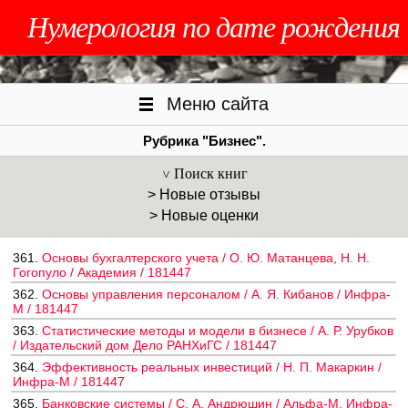
Нумерология по дате рождения
Меню сайта
Рубрика "Бизнес".
Поиск книг
> Новые отзывы
> Новые оценки
361.
Основы бухгалтерского учета / О. Ю. Матанцева, Н. Н.
Гогопуло / Академия / 181447
362.
Основы управления персоналом / А. Я. Кибанов / Инфра-
М / 181447
363.
Статистические методы и модели в бизнесе / А. Р. Урубков
/ Издательский дом Дело РАНХиГС / 181447
364.
Эффективность реальных инвестиций / Н. П. Макаркин /
Инфра-М / 181447
365.
Банковские системы / С. А. Андрюшин / Альфа-М, Инфра-