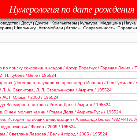
Нумерология по дате рождения
оводство
Досуг
Другое
Компьютеры
Культура
Медицина
Наука
|
|
|
|
|
|
ерика
Школьнику
Автомобили
Атласы
Современность
Справочн
|
|
|
|
|
 по поиску сокровищ и кладов / Артур Боратчук / Горячая Линия - 
М. Н. Кубеев / Вече / 195524
ства (Легенда о государстве пресвитера Иоанна) / Лев Гумилев / 
Л. А. Секлитова, Л. Л. Стрельникова / Амрита / 195524
/ АСТ, Олимп / 2000 / 195524
ода Всемирного потопа / Роман Доля / Амрита / 195524
в. О чем молчат камни / Роман Доля / Амрита-Русь / 195524
ев. История погибших цивилизаций / Александр Белов / АМРИТА, А
редневековья / Фолио / 2009 / 195524
ам / Светлана Лаврова / Белый город / 2005 / 195524