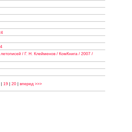
24
24
етописей / Г. Н. Клейменов / КомКнига / 2007 /
|
19
|
20
|
вперед >>>