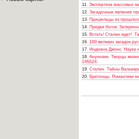
11.
Экспертиза массовых за
12.
Загадочные явления при
13.
Пришельцы из прошлого 
14.
Предки богов. Затерянн
15.
Встать! Сталин идет!. Т
16.
100 великих загадок рус
17.
Индиана Джонс. Наука и 
18.
Ануннаки. Творцы жизни
195524
19.
Сталин. Тайны Валькири
20.
Бретонцы. Романтики мо