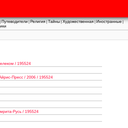
Путеводители
Религия
Тайны
Художественная
Иностранные
|
|
|
|
|
|
ики
Телеком / 195524
Айрис-Пресс / 2006 / 195524
мрита-Русь / 195524