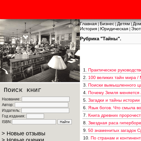
Главная
Бизнес
Детям
Дом
|
|
|
История
Юридическая
Эзот
|
|
Рубрика "Тайны".
1.
Практическое руководство
2.
100 великих тайн мира / 
3.
Поиски вымышленного цар
Поиск книг
4.
Почему Земля меняется / 
Название:
5.
Загадки и тайны истории 
Автор:
6.
Язык богов. Что смыла в
Издатель:
7.
Книга древних пророчест
Год издания:
ISBN:
8.
Звездная раса гиперборе
9.
50 знаменитых загадок С
> Новые отзывы
10.
По странам и континент
> Новые оценки