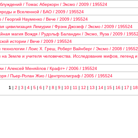
блуждений / Томас Аберкорн / Эксмо / 2009 / 195524
роды и Вселенной / БАО / 2009 / 195524
/ Георгий Науменко / Вече / 2009 / 195524
ая цивилизация Лемурии / Фрэнк Джозеф / Эксмо / 2009 / 195524
айная магия Вождя / Рудольф Баландин / Эксмо, Яуза / 2009 / 1955
ской истории / Вече / 2009 / 195524
технологии / Лоис Х. Греш, Роберт Вайнберг / Эксмо / 2008 / 1955
 на Земле и учителя человечества. Исследование мифов, легенд и л
и / Алексей Меняйлов / Крафт+ / 2006 / 195524
ря / Пьер-Ролан Жио / Центрполиграф / 2005 / 195524
1
|
2
|
3
|
4
|
5
|
6
|
7
|
8
|
9
|
10
|
11
|
12
|
13
|
14
|
15
|
16
|
17
|
18