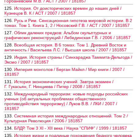
Горбаневский М.В. / АСТ / 2007 / 181857
125.
История. От доисторических времен до наших дней /
Кузнецов В. К / АСТ / 2007 / 181857
126.
Русь и Рим. Сенсационная гипотеза мировой истории. В 2
томах. Том 1. Книга 1, 2 / Носовский Г.В. / АСТ / 2007 / 181857
127.
Облик далеких предков: Альбом скульптурных и
графических реконструкций / Лебединская Г.В. / 2006 / 181857
128.
Всеобщая история. В 6 томах. Том 1. Древний Восток и
античность / Васильева Л.С. / Высшая школа / 2007 / 181857
129.
Индия. История страны / Синхараджа Таммита-Дельгода /
Эксмо / 2007 / 181857
130.
Империя монголов / Берган Майкл / Мир книги / 2007 /
181857
131.
История экономических учений. Завтра экзамен /
Г. Гукасьян, Г. Нинциева / Питер / 2008 / 181857
132.
Международный терроризм: новые подходы российских
ученых (об актуальных проблемах общественного
противодействия терроризму) / Луков В.В. / ЛКИ / 2007 /
181857
133.
Системная история международных отношений. Том 2 /
Культурная Революция / 2006 / 181857
134.
БЛДР. Том 3 XI - XII века / Наука "СПИФ" / 1999 / 181857
135.
История жизни и подлиные похождения бедного человека