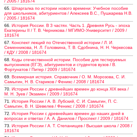
/ 2005 / 181674
65.
Шпаргалка по истории нового времени: Учебное пособие
для школьников, абитуриентов / Алексеев В.С., Пушкарева Н.В.
/ 2005 / 181674
66.
История России. В 3 частях. Часть 1. Древняя Русь - эпоха
Екатерины II / Т. В. Черникова / МГИМО-Университет / 2009 /
181674
67.
Конспект лекций по Отечественной истории / Л. И.
Семенникова, Н. Л. Головкина, Т. В. Сдобнина, Н. Н. Черкесова
/ КДУ / 2008 / 181674
68.
Коды отечественной истории. Пособие для тестируемых
выпускников (ЕГЭ), абитуриентов и студентов вузов / В.
Фортунатов / Питер / 2009 / 181674
69.
Всемирная история. Справочник / О. М. Морозова, С. И.
Самыгин, Н. В. Стариков / Феникс / 2008 / 181674
70.
История России с древнейших времен до конца XIX века /
М. Н. Зуев / Экзамен / 2009 / 181674
71.
История России / А. В. Лубский, С. И. Самыгин, П. С.
Самыгин, В. Н. Шевелев / Феникс / 2008 / 181674
72.
История России с древнейших времен до наших дней в
вопросах и ответах / А. А. Данилов / Проспект / 2009 / 181674
73.
История России / А. Т. Степанищев / Высшая школа / 2008 /
181674