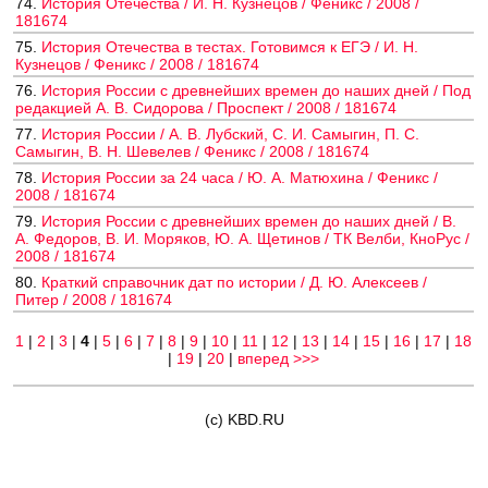
74.
История Отечества / И. Н. Кузнецов / Феникс / 2008 /
181674
75.
История Отечества в тестах. Готовимся к ЕГЭ / И. Н.
Кузнецов / Феникс / 2008 / 181674
76.
История России с древнейших времен до наших дней / Под
редакцией А. В. Сидорова / Проспект / 2008 / 181674
77.
История России / А. В. Лубский, С. И. Самыгин, П. С.
Самыгин, В. Н. Шевелев / Феникс / 2008 / 181674
78.
История России за 24 часа / Ю. А. Матюхина / Феникс /
2008 / 181674
79.
История России с древнейших времен до наших дней / В.
А. Федоров, В. И. Моряков, Ю. А. Щетинов / ТК Велби, КноРус /
2008 / 181674
80.
Краткий справочник дат по истории / Д. Ю. Алексеев /
Питер / 2008 / 181674
1
|
2
|
3
|
4
|
5
|
6
|
7
|
8
|
9
|
10
|
11
|
12
|
13
|
14
|
15
|
16
|
17
|
18
|
19
|
20
|
вперед >>>
(c) KBD.RU