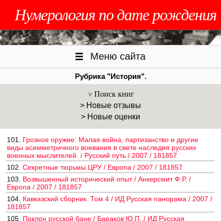
Нумерология по дате рождения
Меню сайта
Рубрика "История".
Поиск книг
> Новые отзывы
> Новые оценки
101.
Грозное оружие: Малая война, партизанство и другие
виды асимметричного воевания в свете наследия русских
военных мыслителей. / Русский путь / 2007 / 181857
102.
Секретные тюрьмы ЦРУ / Европа / 2007 / 181857
103.
Возвышенный исторический опыт / Анкерсмит Ф.Р. /
Европа / 2007 / 181857
104.
Кавказский сборник. Том 4 / ИД Русская панорама / 2007 /
181857
105.
Поклон русской бане / Бараков Ю.П. / ИД Русская