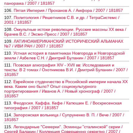
панорама / 2007 / 181857
106.
Пятая Империя / Проханов А. / Амфора / 2007 / 181857
107.
Политология / Решетников С.В. и др. / ТетраСистемс /
2001 / 181857
108.
Оккультные истоки революции. Русские масоны ХХ века /
Брачев В.C. / Эксмо-Пресс / 2007 / 181857
109.
ЛАТИНОАМЕРИКАНСКИЙ ИСТОРИЧЕСКИЙ АЛЬМАНАХ
№7 / ИВИ РАН / 2007 / 181857
110.
Устная история в памятниках Новгорода и Новгородской
земли / Азбелев С.Н. / Дмитрий Буланин / 2007 / 181857
111.
Псовская агиография XIV - XVII вв: Исследования и
тексты: В 2 томах / Охотникова В.И. / Дмитрий Буланин / 2007 /
181857
112.
Еврейское студенчество в Российской империи начала ХХ
века. Каким оно было? Опыт социокультурного
портретирования / Иванов А. / Новый хронограф / 2007 /
181857
113.
Феодосия. Каффа. Кефе / Катюшин Е. / Воскресенская
типография / 2007 / 181857
114.
Запорожская вольница / Супруненко В. П. / Вече / 2007 /
181857
115.
Легендарные "Семерки". Эсминцы "сталинской" серии /
Сергей Балакин / Коллекция Совершенно секретно / 2007 /