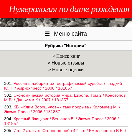
Нумерология по дате рождения
Меню сайта
Рубрика "История".
Поиск книг
> Новые отзывы
> Новые оценки
301.
Россия в лабиринтах географической судьбы. / Гладкий
Ю.Н. / Айрис-пресс / 2006 / 181857
302.
Экономическая история мира. Европа. Том 2 / Конотопов
М.В. / Дашков и К / 2007 / 181857
303.
КВ. «Клим Ворошилов» - танк прорыва / Коломиец М. /
Эксмо-Пресс / 2006 / 181857
304.
Красный блицкриг / Бешанов В. / Эксмо-Пресс / 2006 /
181857
305.
Ил - 2 атакует. Огненное небо 42 - го / Емельяненко В.Б. /