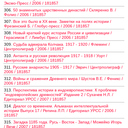
Эксмо-Пресс / 2006 / 181857
306.
50 знаменитых царственных династий / Скляренко В. /
Фолио / 2006 / 181857
307.
Все это было в ХХ веке. Заметки на полях истории /
Фрезинский Б. / Глобус-пресс / 2006 / 181857
308.
Новый краткий курс истории России и цивилизации /
Герасимов Г. / Лимбус Пресс / 2006 / 181857
309.
Судьба адмирала Колчака. 1917 - 1920 / Флеминг /
Центрполиграф / 2006 / 181857
310.
Антанта и русская революция 1917 - 1918 / Уорт /
Центрполиграф / 2006 / 181857
311.
Русские анархисты 1905 - 1917 / Эврич / Центрполиграф /
2006 / 181857
312.
Войны и сражения Древнего мира / Шустов В.Е. / Феникс /
2006 / 181857
313.
Перспектива истории в индоевропеистике: К проблеме
"индоевропейских древностей" Издание 2 / Сухачев Н.Л. /
Едиториал УРСС / 2007 / 181857
314.
Диалог со временем. Альманах интеллектуальной
истории Выпуск 17 / Репина Л.П. / Едиториал УРСС / 2006 /
181857
315.
Загадка 1185 года. Русь - Восток - Запад / Можейко Игорь
/ Вече / 2007 / 181857