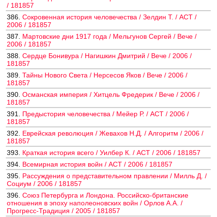
/ 181857
386.
Сокровенная история человечества / Зелдин Т. / АСТ /
2006 / 181857
387.
Мартовские дни 1917 года / Мельгунов Сергей / Вече /
2006 / 181857
388.
Сердце Бонивура / Нагишкин Дмитрий / Вече / 2006 /
181857
389.
Тайны Нового Света / Нерсесов Яков / Вече / 2006 /
181857
390.
Османская империя / Хитцель Фредерик / Вече / 2006 /
181857
391.
Предыстория человечества / Мейер Р. / АСТ / 2006 /
181857
392.
Еврейская революция / Жевахов Н.Д. / Алгоритм / 2006 /
181857
393.
Краткая история всего / Уилбер К. / АСТ / 2006 / 181857
394.
Всемирная история войн / АСТ / 2006 / 181857
395.
Рассуждения о представительном правлении / Милль Д. /
Социум / 2006 / 181857
396.
Союз Петербурга и Лондона. Российско-британские
отношения в эпоху наполеоновских войн / Орлов А.А. /
Прогресс-Традиция / 2005 / 181857