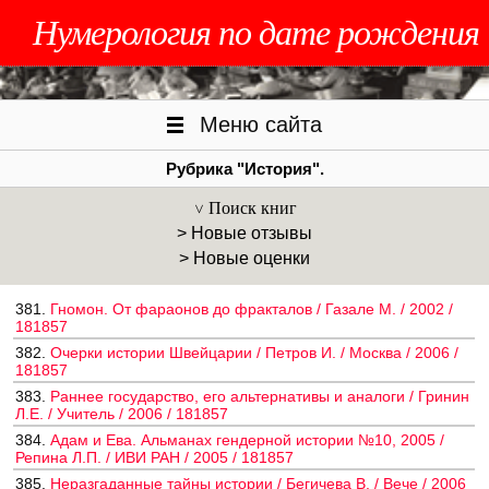
Нумерология по дате рождения
Меню сайта
Рубрика "История".
Поиск книг
> Новые отзывы
> Новые оценки
381.
Гномон. От фараонов до фракталов / Газале М. / 2002 /
181857
382.
Очерки истории Швейцарии / Петров И. / Москва / 2006 /
181857
383.
Раннее государство, его альтернативы и аналоги / Гринин
Л.Е. / Учитель / 2006 / 181857
384.
Адам и Ева. Альманах гендерной истории №10, 2005 /
Репина Л.П. / ИВИ РАН / 2005 / 181857
385.
Неразгаданные тайны истории / Бегичева В. / Вече / 2006