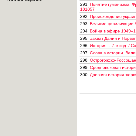
291.
Понятие гуманизма. Фра
181857
292.
Происхождение украинс
293.
Великие цивилизации /
294.
Война в эфире 1949–19
295.
Захват Дании и Норвег
296.
История. - 7-e изд. / 
297.
Слова в истории. Вели
298.
Острогожско-Россошанс
299.
Средневековая история
300.
Древняя история тюрко