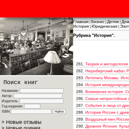
Главная
Бизнес
Детям
Дом
|
|
|
История
Юридическая
Эзот
|
|
Рубрика "История".
281.
Теория и методология 
282.
Нюрнбергский набат. Р
283.
Летопись Москвы. Исто
Поиск книг
284.
История международно-
Название:
285.
Всемирная история. Сп
Автор:
286.
Самые непристойные ск
Издатель:
287.
События и лица от дре
Год издания:
ISBN:
288.
История России с древ
289.
Воздушный меч России.
> Новые отзывы
290.
Древняя Япония. Культу
> Новые оценки