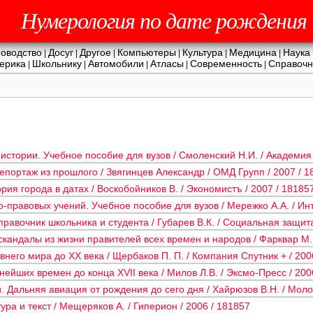
Нумерология по дате рождения
оводство
Досуг
Другое
Компьютеры
Культура
Медицина
Наука
|
|
|
|
|
|
ерика
Школьнику
Автомобили
Атласы
Современность
Справочн
|
|
|
|
|
истории. Учебное пособие для вузов / Смоленский Н.И. / Академия 
епортаж из прошлого / Звягинцев Александр / ОМД Групп / 2007 / 1
рия города в датах / Воскобойников В. / Экономистъ / 2007 / 18185
правовых учений. Учебное пособие для вузов / Мережко А.А. / Инт
равочник школьника и студента / Губарев В.К. / Социальная защита
андалы из жизни правителей всех времен и народов / Фарквар М. 
внего мира до ХХ века / Щербаков П. П. / Компания Спутник + / 200
нейших времен до конца ХVII века / Милов Л.В. / Эксмо-Пресс / 200
 Дальняя авиация от рождения до сего дня / Хайрюзов В.Н. / Моло
ра и текст / Мещеряков А. / Гиперион / 2006 / 181857