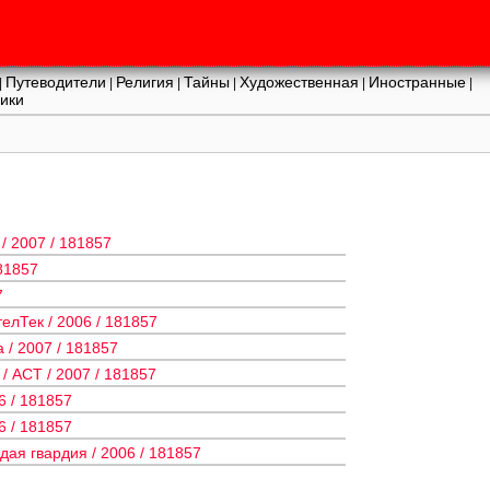
Путеводители
Религия
Тайны
Художественная
Иностранные
|
|
|
|
|
|
ики
/ 2007 / 181857
81857
7
елТек / 2006 / 181857
 / 2007 / 181857
/ АСТ / 2007 / 181857
6 / 181857
6 / 181857
дая гвардия / 2006 / 181857