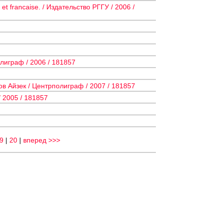
t francaise. / Издательство РГГУ / 2006 /
лиграф / 2006 / 181857
ов Айзек / Центрполиграф / 2007 / 181857
 2005 / 181857
9
|
20
|
вперед >>>