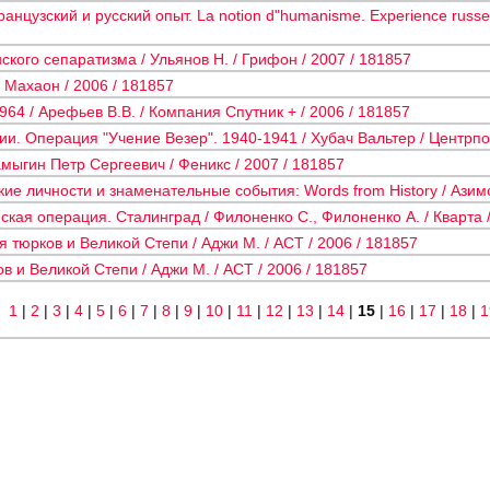
нцузский и русский опыт. La notion d"humanisme. Experience russe e
кого сепаратизма / Ульянов Н. / Грифон / 2007 / 181857
 Махаон / 2006 / 181857
64 / Арефьев В.В. / Компания Спутник + / 2006 / 181857
ии. Операция "Учение Везер". 1940-1941 / Хубач Вальтер / Центрпо
Самыгин Петр Сергеевич / Феникс / 2007 / 181857
кие личности и знаменательные события: Words from History / Азим
кая операция. Сталинград / Филоненко С., Филоненко А. / Кварта /
 тюрков и Великой Степи / Аджи М. / АСТ / 2006 / 181857
в и Великой Степи / Аджи М. / АСТ / 2006 / 181857
1
|
2
|
3
|
4
|
5
|
6
|
7
|
8
|
9
|
10
|
11
|
12
|
13
|
14
|
15
|
16
|
17
|
18
|
1