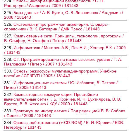
324.
Основы информационной безопасности / С. П.
Расторгуев / Академия / 2009 / 181443
325.
Базы данных / А. В. Кузин, С. В. Левонисова / Академия /
2008 / 181443
326.
Системная и программная инженерия. Словарь-
справочник / В. К. Батоврин / ДМК Пресс / 181443
327.
Компьютерные сети. Принципы, технологии, протоколы /
В. Олифер, Н. Олифер / Питер / 181443
328.
Информатика / Могилев А.В., Пак Н.И., Хеннер Е.К. / 2009
/ 181443
329.
C#. Программирование на языке высокого уровня / Т. А.
Павловская / Питер / 2007 / 181443
330.
Основы режиссуры мультимедиа-программ. Учебное
пособие / СПбГУП / 2005 / 181443
331.
Информационные системы / Ю. Избачков, В. Петров /
Питер / 2005 / 181443
332.
Компьютерные коммуникации. Простейшие
вычислительные сети / Г. Б. Прончев, И. Н. Бухтиярова, В. В.
Брутов, В. В. Фесенко / КДУ / 2009 / 181443
333.
Практикум по информатике / Под редакцией Б. В. Соболя
/ Феникс / 2009 / 181443
334.
Основы робототехники (+ CD-ROM) / Е. И. Юревич / БХВ-
Петербург / 181443