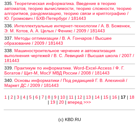
335.
Теоретическая информатика. Введение в теорию
автоматов, теорию вычислимости, теорию сложности, теорию
алгоритмов, рандомизацию, теорию связи и криптографию /
Ю. Громкович / БХВ-Петербург / 181443
336.
Интеллектуальные интернет-технологии / А. В. Боженюк,
Э. М. Котов, А. А. Целых / Феникс / 2009 / 181443
337.
Методы оптимизации / В. А. Гончаров / Высшее
образование / 2009 / 181443
338.
Машиностроительное черчение и автоматизация
выполнения чертежей / В. С. Левицкий / Высшая школа / 2007 /
181443
339.
Практикум по информатике. Word-Excel-Access / Ф. Г.
Богатов / Щит-М, МосУ МВД России / 2008 / 181443
340.
Основы информатики / Под редакцией Г. В. Алехиной /
Маркет ДС / 2009 / 181443
1
|
2
|
3
|
4
|
5
|
6
|
7
|
8
|
9
|
10
|
11
|
12
|
13
|
14
|
15
|
16
|
17
|
18
|
19
|
20
|
вперед >>>
(c) KBD.RU