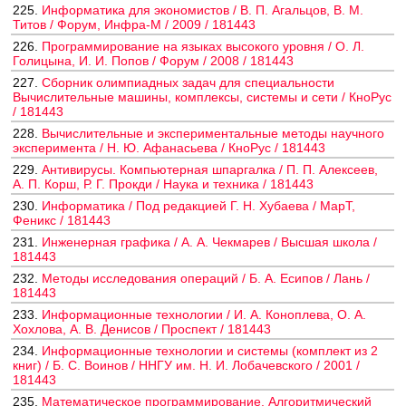
225.
Информатика для экономистов / В. П. Агальцов, В. М.
Титов / Форум, Инфра-М / 2009 / 181443
226.
Программирование на языках высокого уровня / О. Л.
Голицына, И. И. Попов / Форум / 2008 / 181443
227.
Сборник олимпиадных задач для специальности
Вычислительные машины, комплексы, системы и сети / КноРус
/ 181443
228.
Вычислительные и экспериментальные методы научного
эксперимента / Н. Ю. Афанасьева / КноРус / 181443
229.
Антивирусы. Компьютерная шпаргалка / П. П. Алексеев,
А. П. Корш, Р. Г. Прокди / Наука и техника / 181443
230.
Информатика / Под редакцией Г. Н. Хубаева / МарТ,
Феникс / 181443
231.
Инженерная графика / А. А. Чекмарев / Высшая школа /
181443
232.
Методы исследования операций / Б. А. Есипов / Лань /
181443
233.
Информационные технологии / И. А. Коноплева, О. А.
Хохлова, А. В. Денисов / Проспект / 181443
234.
Информационные технологии и системы (комплект из 2
книг) / Б. С. Воинов / ННГУ им. Н. И. Лобачевского / 2001 /
181443
235.
Математическое программирование. Алгоритмический