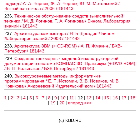
подход / А. А. Черняк, Ж. А. Черняк, Ю. М. Метельский /
Вышэйшая школа / 2006 / 181443
236.
Техническое обслуживание средств вычислительной
техники / М. Д. Логинов, Т. А. Логинова / Бином. Лаборатория
знаний / 181443
237.
Архитектура компьютера / Н. Б. Догадин / Бином.
Лаборатория знаний / 2008 / 181443
238.
Архитектура ЭВМ (+ CD-ROM) / А. П. Жмакин / БХВ-
Петербург / 181443
239.
Создание трехмерных моделей и конструкторской
документации в системе КОМПАС-3D. Практикум (+ DVD-ROM)
/ В. П. Большаков / БХВ-Петербург / 181443
240.
Высокоуровневые методы информатики и
программирования / Е. П. Истомин, В. В. Новиков, М. В.
Новикова / Андреевский Издательский дом / 181443
1
|
2
|
3
|
4
|
5
|
6
|
7
|
8
|
9
|
10
|
11
|
12
|
13
|
14
|
15
|
16
|
17
|
18
|
19
|
20
|
вперед >>>
(c) KBD.RU