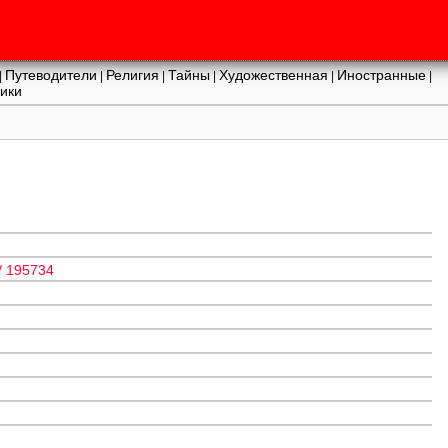
Путеводители
Религия
Тайны
Художественная
Иностранные
|
|
|
|
|
|
ики
/ 195734