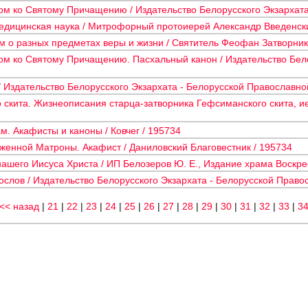
ом ко Святому Причащению / Издательство Белорусского Экзархата
медицинская наука / Митрофорный протоиерей Александр Введенски
 о разных предметах веры и жизни / Святитель Феофан Затворник 
ом ко Святому Причащению. Пасхальный канон / Издательство Бело
 Издательство Белорусского Экзархата - Белорусской Православно
скита. Жизнеописания старца-затворника Гефсиманского скита, ие
. Акафисты и каноны / Ковчег / 195734
женной Матроны. Акафист / Даниловский Благовестник / 195734
ашего Иисуса Христа / ИП Белозеров Ю. Е., Издание храма Воскре
лов / Издательство Белорусского Экзархата - Белорусской Право
<< назад
|
21
|
22
|
23
|
24
|
25
|
26
|
27
|
28
|
29
|
30
|
31
|
32
|
33
|
3