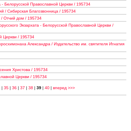
 - Белорусской Православной Церкви / 195734
й / Сибирская Благозвонница / 195734
/ Отчий дом / 195734
русского Экзархата - Белорусской Православной Церкви /
й Церкви / 195734
росхимонаха Александра / Издательство им. святителя Игнатия
сения Христова / 195734
славной Церкви / 195734
4
|
35
|
36
|
37
|
38
|
39
|
40
|
вперед >>>