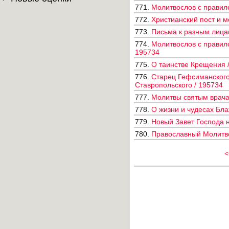
771.
Молитвослов с правил
772.
Христианский пост и 
773.
Письма к разным лицам
774.
Молитвослов с правил
195734
775.
О таинстве Крещения /
776.
Старец Гефсиманского 
Ставропольского / 195734
777.
Молитвы святым врачам
778.
О жизни и чудесах Бла
779.
Новый Завет Господа н
780.
Православный Молитвос
<