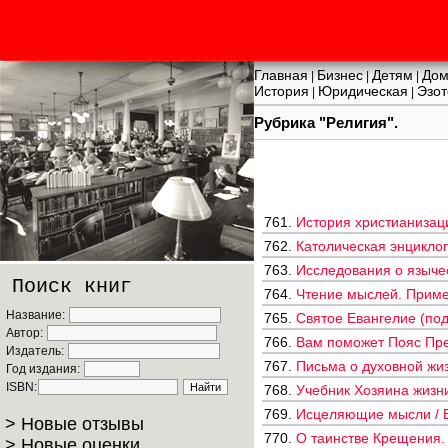
Главная
Бизнес
Детям
Дом
|
|
|
История
Юридическая
Эзот
|
|
Рубрика "Религия".
761.
История христианизаци
762.
Католическая энциклоп
763.
Исследования о язычес
Поиск книг
764.
Чтение мыслей. Пример
Название:
765.
Святое Евангелие (под
Автор:
766.
Вам поможет Пояс Пре
Издатель:
767.
Письма о духовной жиз
Год издания:
ISBN:
768.
Учебник Хозяина жизни
769.
Исцеляющие мысли / В
> Новые отзывы
770.
О таинстве Крещения. С
> Новые оценки