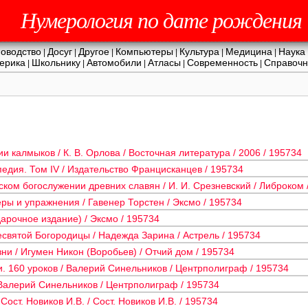
Нумерология по дате рождения
оводство
Досуг
Другое
Компьютеры
Культура
Медицина
Наука
|
|
|
|
|
|
ерика
Школьнику
Автомобили
Атласы
Современность
Справочн
|
|
|
|
|
и калмыков / К. В. Орлова / Восточная литература / 2006 / 195734
едия. Том IV / Издательство Францисканцев / 195734
ком богослужении древних славян / И. И. Срезневский / Либроком 
ы и упражнения / Гавенер Торстен / Эксмо / 195734
арочное издание) / Эксмо / 195734
святой Богородицы / Надежда Зарина / Астрель / 195734
ни / Игумен Никон (Воробьев) / Отчий дом / 195734
. 160 уроков / Валерий Синельников / Центрполиграф / 195734
алерий Синельников / Центрполиграф / 195734
ост. Новиков И.В. / Сост. Новиков И.В. / 195734