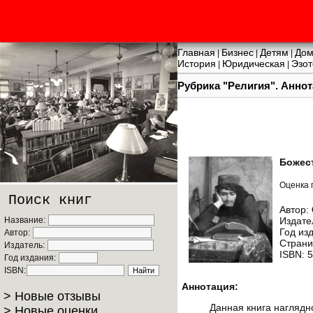
Главная
Бизнес
Детям
Дом
|
|
|
История
Юридическая
Эзот
|
|
Рубрика "Религия". Анно
Божес
Оценка 
Поиск книг
Автор:
Название:
Издате
Год из
Автор:
Страни
Издатель:
ISBN: 
Год издания:
ISBN:
Аннотация:
> Новые отзывы
Данная книга наглядн
> Новые оценки