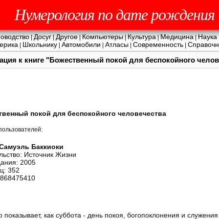
Нумерология по дате рождения
оводство
Досуг
Другое
Компьютеры
Культура
Медицина
Наука
|
|
|
|
|
|
ерика
Школьнику
Автомобили
Атласы
Современность
Справочн
|
|
|
|
|
тация к книге "Божественный покой для беспокойного челов
твенный покой для беспокойного человечества
пользователей:
Самуэль Баккиоки
льство: Источник Жизни
дания: 2005
ц: 352
5868475410
о показывает, как суббота - день покоя, богопоклонения и служен