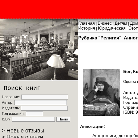
Главная
Бизнес
Детям
Дом
|
|
|
История
Юридическая
Эзот
|
|
Рубрика "Религия". Аннота
Бог, К
Оценка 
Поиск книг
Автор:
Название:
Издате
Год из
Автор:
Страни
Издатель:
ISBN: 
Год издания:
ISBN:
Аннотация:
> Новые отзывы
Автор книги, доктор 
> Новые оценки