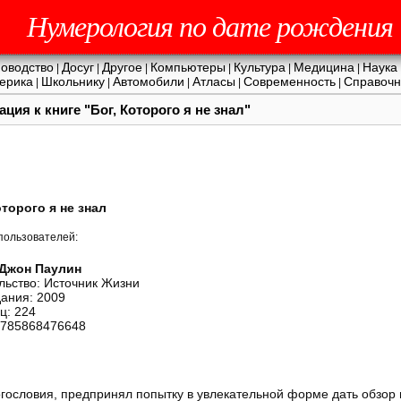
Нумерология по дате рождения
оводство
Досуг
Другое
Компьютеры
Культура
Медицина
Наука
|
|
|
|
|
|
ерика
Школьнику
Автомобили
Атласы
Современность
Справочн
|
|
|
|
|
ция к книге "Бог, Которого я не знал"
оторого я не знал
пользователей:
Джон Паулин
льство: Источник Жизни
дания: 2009
ц: 224
9785868476648
богословия, предпринял попытку в увлекательной форме дать обзор