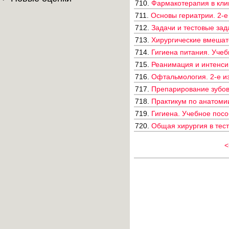
710.
Фармакотерапия в клин
711.
Основы гериатрии. 2-е 
712.
Задачи и тестовые зад
713.
Хирургические вмешател
714.
Гигиена питания. Учеб
715.
Реанимация и интенсив
716.
Офтальмология. 2-е из
717.
Препарирование зубов 
718.
Практикум по анатомии
719.
Гигиена. Учебное посо
720.
Общая хирургия в теста
<