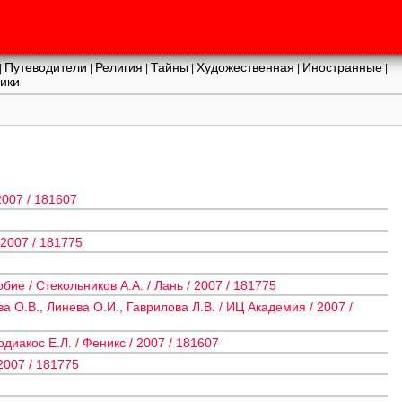
Путеводители
Религия
Тайны
Художественная
Иностранные
|
|
|
|
|
|
ики
2007 / 181607
2007 / 181775
е / Стекольников А.А. / Лань / 2007 / 181775
 О.В., Линева О.И., Гаврилова Л.В. / ИЦ Академия / 2007 /
иакос Е.Л. / Феникс / 2007 / 181607
2007 / 181775