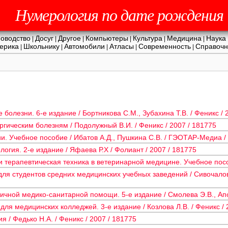
Нумерология по дате рождения
оводство
Досуг
Другое
Компьютеры
Культура
Медицина
Наука
|
|
|
|
|
|
ерика
Школьнику
Автомобили
Атласы
Современность
Справочн
|
|
|
|
|
болезни. 6-е издание / Бортникова С.М., Зубахина Т.В. / Феникс / 
ргическим болезням / Подолужный В.И. / Феникс / 2007 / 181775
. Учебное пособие / Ибатов А.Д., Пушкина С.В. / ГЭОТАР-Медиа / 
огия. 2-е издание / Яфаева Р.Х / Фолиант / 2007 / 181775
 терапевтическая техника в ветеринарной медицине. Учебное пособи
для студентов средних медицинских учебных заведений / Сивочалова
ичной медико-санитарной помощи. 5-е издание / Смолева Э.В., Апод
ля медицинских колледжей. 3-е издание / Козлова Л.В. / Феникс / 
 / Федько Н.А. / Феникс / 2007 / 181775