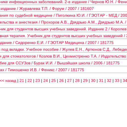
ике инфекционных заболеваний. 2-е издание / Чернов Ю.Н. / Феник
издание / Журавлева Т.П. / Форум / 2007 / 181607
ания по судебной медицине / Пиголкина Ю.И. / ГЭОТАР - МЕД / 200
ьства и анестезия / Прохоров А.В., Дзядзько А.М., Дзядзько М.А. /
ник для студентов высших учебных заведений. Издание 2 / Королев А
ная терапия. Учебник для студентов высших учебных заведений / Жд
дание / Сидоренко Е.И. / ГЭОТАР Медицина / 2007 / 181775
под вкладки. Учебное пособие / Жулев Е.Н., Артюнов С.Д., Лебеден
 для стоматологов / Козлов В.И., Цехмистренко Т.А. / Издательство
бие для ССУЗов / Бурак И.И. / Вышэйшая школа / 2006 / 181775
х / Тимошенко И.В. / Феникс / 2007 / 181775
<< назад
|
21
|
22
|
23
|
24
|
25
|
26
|
27
|
28
|
29
|
30
|
31
|
32
|
33
|
3