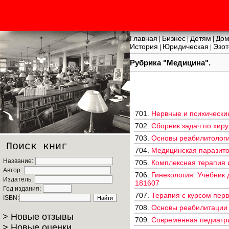
Главная
Бизнес
Детям
Дом
|
|
|
История
Юридическая
Эзот
|
|
Рубрика "Медицина".
701.
Нервные и психические 
702.
Сборник задач по хиру
703.
Основы реабилитологии
Поиск книг
704.
Медицинская паразитол
Название:
705.
Комплексная терапия и
Автор:
706.
Гинекология. Учебник 
Издатель:
181607
Год издания:
707.
Терапия с курсом перв
ISBN:
708.
Основы реабилитации д
> Новые отзывы
709.
Современная педиатрия
> Новые оценки