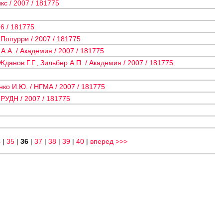
с / 2007 / 181775
6 / 181775
 Попурри / 2007 / 181775
.А. / Академия / 2007 / 181775
анов Г.Г., Зильбер А.П. / Академия / 2007 / 181775
ко И.Ю. / НГМА / 2007 / 181775
 РУДН / 2007 / 181775
4
|
35
|
36
|
37
|
38
|
39
|
40
|
вперед >>>